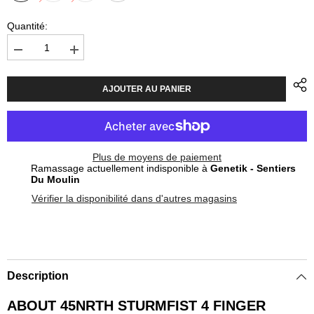
Quantité:
Diminuer
Augmenter
la
la
quantité
quantité
pour
pour
AJOUTER AU PANIER
Gloves
Gloves
45NRTH
45NRTH
Sturmfist
Sturmfist
4
4
Finger
Finger
-
-
Plus de moyens de paiement
Black
Black
Ramassage actuellement indisponible à
Genetik - Sentiers
Du Moulin
Vérifier la disponibilité dans d'autres magasins
Description
ABOUT 45NRTH STURMFIST 4 FINGER