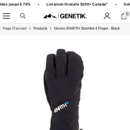
PASSER AU CONTENU
des jusqu'à 70%
•
Livraison Gratuite $200+ Canada*
•
Sold
0
0
ar
Page D'accueil
Products
Gloves 45NRTH Sturmfist 4 Finger - Black