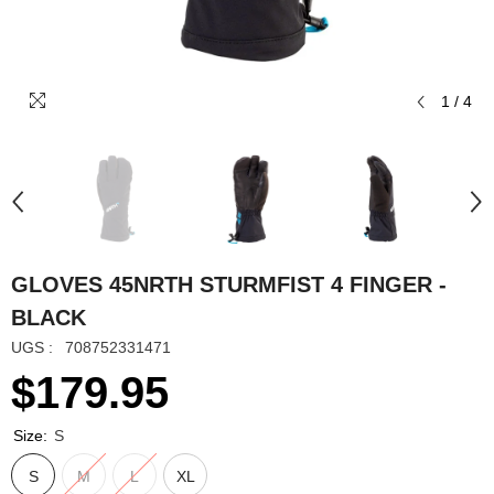
1
/
4
GLOVES 45NRTH STURMFIST 4 FINGER -
BLACK
UGS :
708752331471
$179.95
Size:
S
S
M
L
XL